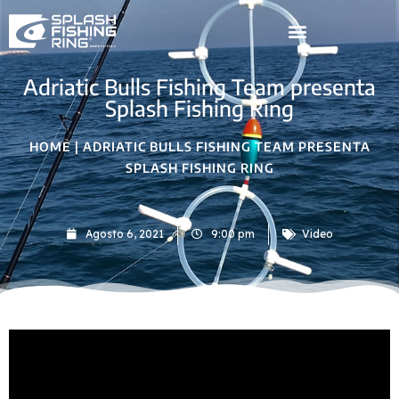
Vai
al
Adriatic Bulls Fishing Team presenta
contenuto
Splash Fishing Ring
HOME
|
ADRIATIC BULLS FISHING TEAM PRESENTA
SPLASH FISHING RING
Agosto 6, 2021
9:00 pm
Video